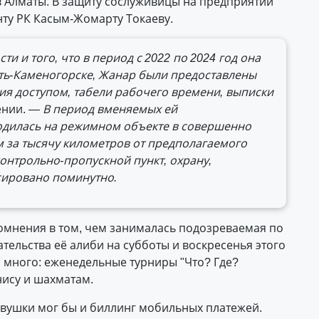
 Алматы. В защиту сослуживицы на предприятии
ту РК Касым-Жомарту Токаеву.
и и того, что в период с 2022 по 2024 год она
сть-Каменогорске, Жанар были предоставлены
ия доступом, табели рабочего времени, выписки
ении.
— В период вменяемых ей
одилась на режимном объекте в совершенно
м за тысячу километров от предполагаемого
онтрольно-пропускной пункт, охрану,
сировано поминутно.
сомнения в том, чем занималась подозреваемая по
тельства её алиби на субботы и воскресенья этого
о много: еженедельные турниры "Что? Где?
нису и шахматам.
вушки мог бы и биллинг мобильных платежей.