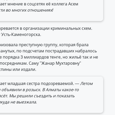
ет мнение в соцсетях её коллега Асем
сти во многих отношениях!
зревается в организации криминальных схем.
 Усть-Каменогорска.
низовала преступную группу, которая брала
манутых, по подсчетам пострадавших набралось
порядка 3 миллиардов тенге, но жильё так и не
 посредникам. Саму "Жанар Мухтаровну"
спины или издали.
ает младшая сестра подозреваемой.
— Летом
 объявили в розыск. В Алматы какое-то
ясёт. Мы решили съездить и показать
икуда не выезжала.