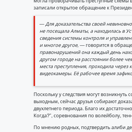
могла проворачивать преступные схемы в
записали открытое обращение к Президен
— Для доказательства своей невиновност
не посещала Алматы, а находилась в У
сведения системы контроля и управлен
и многое другое, —
говорится в обращ
правонарушений она каждый день нах
другом городе на расстоянии более че
места преступления, проходила через к
видеокамеры. Её рабочее время зафик
Поскольку у следствия могут возникнуть 
выходным, сейчас друзья собирают доказа
двухлетнего периода. Благо их достаточн
Когда?", соревнования по волейболу, тен
По мнению родных, подтвердить алиби де