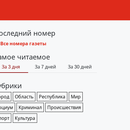
оследний номер
Все номера газеты
амое читаемое
За 3 дня
За 7 дней
За 30 дней
убрики
ород
Область
Республика
Мир
оциум
Криминал
Происшествия
порт
Культура