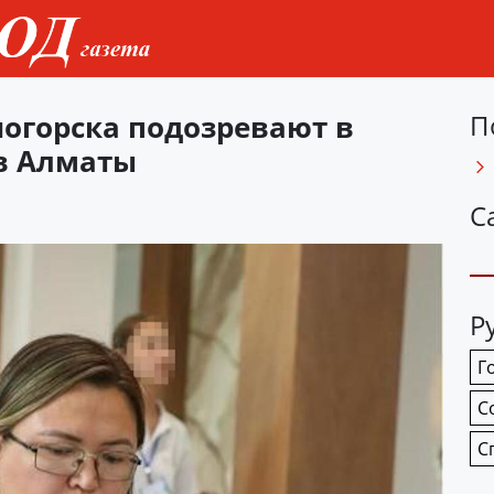
огорска подозревают в
П
в Алматы
С
Р
Г
С
С