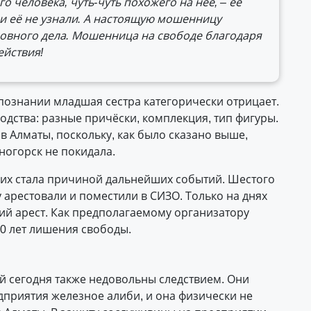
 человека, чуть-чуть похожего на неё, – её
они её не узнали. А настоящую мошенницу
ловного дела. Мошенница на свободе благодаря
ействия!
познании младшая сестра категорически отрицает.
ходства: разные причёски, комплекция, тип фигуры.
в Алматы, поскольку, как было сказано выше,
ногорск не покидала.
их стала причиной дальнейших событий. Шестого
арестовали и поместили в СИЗО. Только на днях
й арест. Как предполагаемому организатору
10 лет лишения свободы.
 сегодня также недовольны следствием. Они
дприятия железное алиби, и она физически не