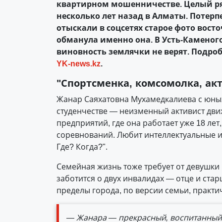
квартирном мошенничестве. Целый ря
несколько лет назад в Алматы. Потер
отыскали в соц­сетях старое фото вос
обманула именно она. В Усть-Каменого
виновность землячки не верят. Подро
YK-news.kz
.
"Спортсменка, комсомолка, акт
Жанар Саяхатовна Мухамедкалиева с юных
студенчестве — неизменный активист дви
предприятий, где она работает уже 18 лет
соревнований. Любит интеллектуальные иг
Где? Когда?".
Семейная жизнь тоже требует от девушки
заботится о двух инвалидах — отце и ста
пределы города, по версии семьи, практи
— Жанара — прекрасный, воспитанный,