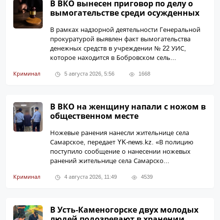
В ВКО вынесен приговор по делу о
вымогательстве среди осужденных
В рамках надзорной деятельности Генеральной
прокуратурой выявлен факт вымогательства
денежных средств в учреждении № 22 УИС,
которое находится в Бобровском сель...
Криминал
5 августа 2026, 5:56
1668
В ВКО на женщину напали с ножом в
общественном месте
Ножевые ранения нанесли жительнице села
Самарское, передает YK-news.kz. «В полицию
поступило сообщение о нанесении ножевых
ранений жительнице села Самарско...
Криминал
4 августа 2026, 11:49
4539
В Усть-Каменогорске двух молодых
людей подозревают в хранении