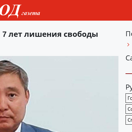
 7 лет лишения свободы
П
С
Р
Г
С
С