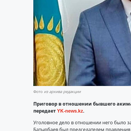
Фото
из архива редакции
Приговор в отношении бывшего акима 
передает
YK-news.kz
.
Уголовное дело в отношении него было з
Батырбаев был председателем правления