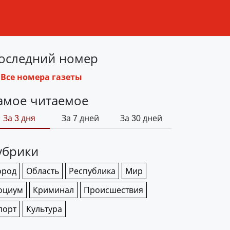
оследний номер
Все номера газеты
амое читаемое
За 3 дня
За 7 дней
За 30 дней
убрики
ород
Область
Республика
Мир
оциум
Криминал
Происшествия
порт
Культура